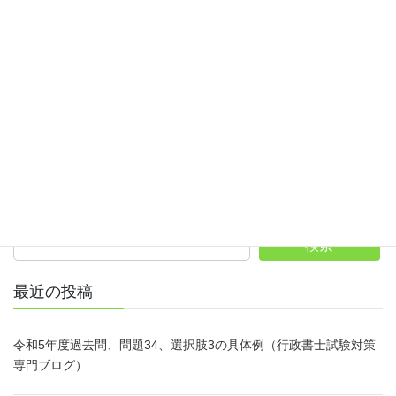
≫「行政書士試験に合格するために何をどう勉強すればいいのか
迷っている」という方へ。行政書士通学講座（個別指導）のご案
内
行政書士試験 法改正情報
カテゴリー
ホームページへ
サイト内検索
検索
最近の投稿
令和5年度過去問、問題34、選択肢3の具体例（行政書士試験対策
専門ブログ）